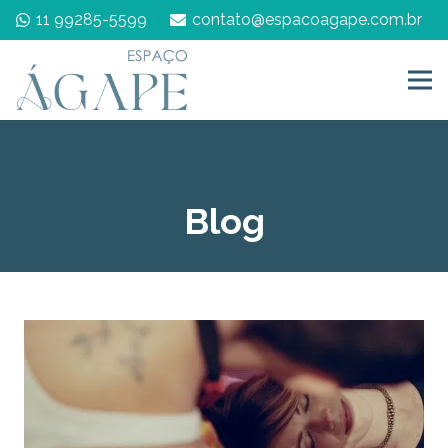
11 99285-5599
contato@espacoagape.com.br
Blog