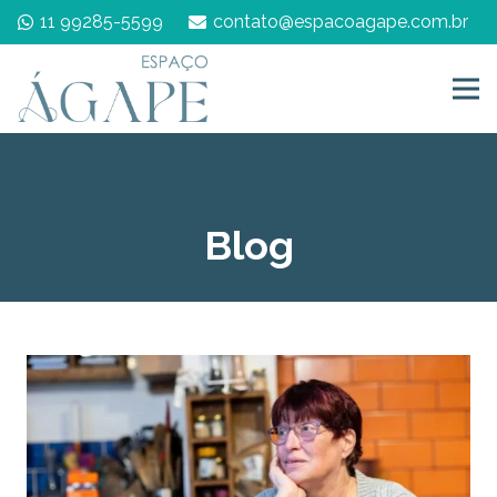
11 99285-5599
contato@espacoagape.com.br
Blog