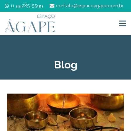
11 99285-5599
contato@espacoagape.com.br
Blog