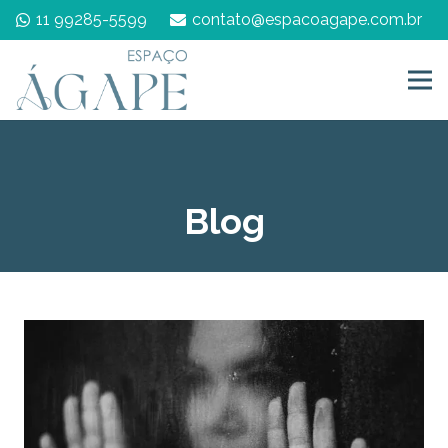
11 99285-5599
contato@espacoagape.com.br
Blog